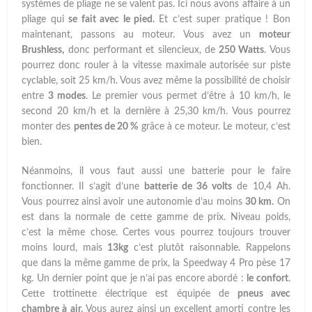
systèmes de pliage ne se valent pas. Ici nous avons affaire à un
pliage qui
se fait avec le pied.
Et c’est super pratique ! Bon
maintenant, passons au moteur. Vous avez un
moteur
Brushless,
donc performant et silencieux, de
250 Watts
. Vous
pourrez donc rouler à la vitesse maximale autorisée sur piste
cyclable, soit 25 km/h. Vous avez même la possibilité de choisir
entre
3 modes
. Le premier vous permet d’être à 10 km/h, le
second 20 km/h et la dernière à 25,30 km/h. Vous pourrez
monter des
pentes de 20 %
grâce à ce moteur. Le moteur, c’est
bien.
Néanmoins, il vous faut aussi une batterie pour le faire
fonctionner. Il s’agit d’une
batterie de 36 volts
de 10,4 Ah.
Vous pourrez ainsi avoir une autonomie d’au moins
30 km.
On
est dans la normale de cette gamme de prix. Niveau poids,
c’est la même chose. Certes vous pourrez toujours trouver
moins lourd, mais
13kg
c’est plutôt raisonnable. Rappelons
que dans la même gamme de prix, la Speedway 4 Pro pèse 17
kg. Un dernier point que je n’ai pas encore abordé :
le confort
.
Cette trottinette électrique est équipée de
pneus avec
chambre à air.
Vous aurez ainsi un excellent amorti contre les