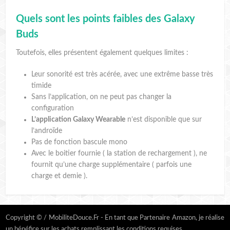
Quels sont les points faibles des Galaxy
Buds
Toutefois, elles présentent également quelques limites :
Leur sonorité est très acérée, avec une extrême basse très
timide
Sans l’application, on ne peut pas changer la
configuration
L’application Galaxy Wearable
n’est disponible que sur
l’androïde
Pas de fonction bascule mono
Avec le boitier fournie ( la station de rechargement ), ne
fournit qu’une charge supplémentaire ( parfois une
charge et demie ).
Copyright © / MobiliteDouce.Fr - En tant que Partenaire Amazon, je réalise
un bénéfice sur les achats remplissant les conditions requises.