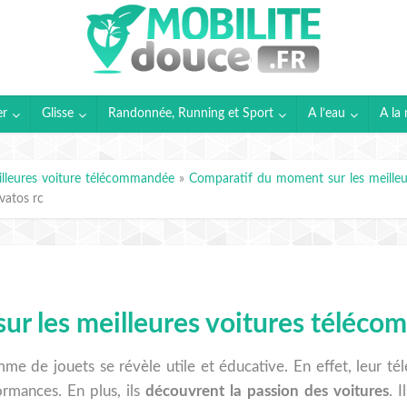
er
Glisse
Randonnée, Running et Sport
A l’eau
A la 
lleures voiture télécommandée
»
Comparatif du moment sur les meilleu
vatos rc
r les meilleures voitures téléco
e de jouets se révèle utile et éducative. En effet, leur té
ormances. En plus, ils
découvrent la passion des voitures
. 