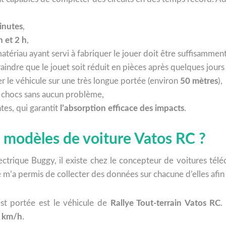
inutes
,
h et 2 h
,
matériau ayant servi à fabriquer le jouer doit être suffisammen
raindre que le jouet soit réduit en pièces après quelques jours 
le véhicule sur une très longue portée (environ
50 mètres
),
s chocs sans aucun problème,
es, qui garantit
l’absorption efficace des impacts
.
s modèles de voiture Vatos RC ?
ectrique Buggy, il existe chez le concepteur de voitures té
 m’a permis de collecter des données sur chacune d’elles afin 
est portée est le véhicule de
Rallye Tout-terrain Vatos RC
.
 km/h
.