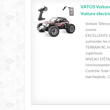
VATOS Voiture
Voiture électr
Voiture Téléco
course
EXCELLENTE PAS
surmonter les ob
TERRAIN RC HAU
supérieure.
NIVEAU D'ÉTANC
l'environnement
Contrôle Total 
marchepieds. Co