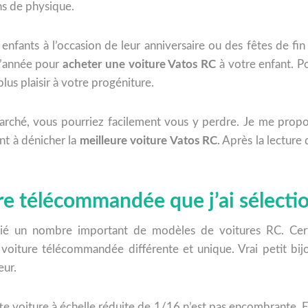
ns de physique.
 enfants à l’occasion de leur anniversaire ou des fêtes de fi
l’année pour
acheter une voiture Vatos RC
à votre enfant. Po
plus plaisir à votre progéniture.
rché, vous pourriez facilement vous y perdre. Je me propos
ont à dénicher la
meilleure voiture Vatos RC
. Après la lecture
ure télécommandée que j’ai sélect
dié un nombre important de modèles de voitures RC. Cert
voiture télécommandée différente et unique. Vrai petit bij
eur.
tte voiture à échelle réduite de 1/16 n’est pas encombrante. E