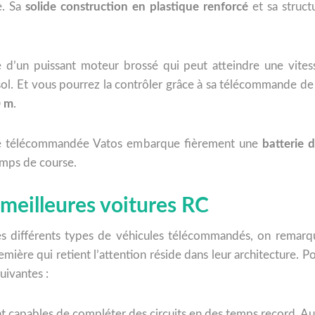
e. Sa
solide construction en plastique
renforcé
et sa struc
e d’un puissant moteur brossé qui peut atteindre une vit
sol. Et vous pourrez la contrôler grâce à sa télécommande de 
 m
.
ture télécommandée Vatos embarque fièrement une
batterie
mps de course.
 meilleures voitures RC
les différents types de véhicules télécommandés, on remar
remière qui retient l’attention réside dans leur architecture. P
uivantes :
t capables de compléter des circuits en des temps record. Aus