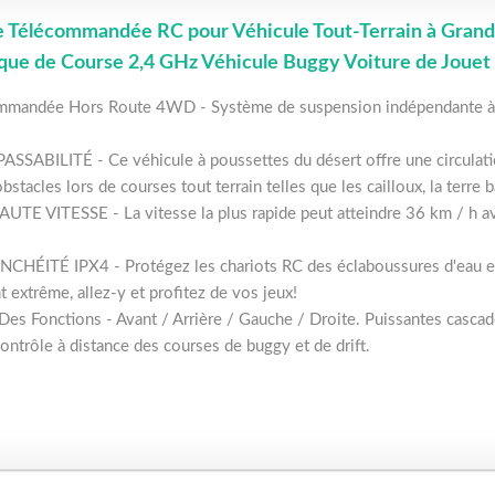
 Télécommandée RC pour Véhicule Tout-Terrain à Grand
ique de Course 2,4 GHz Véhicule Buggy Voiture de Jouet 
mmandée Hors Route 4WD - Système de suspension indépendante à l'é
SABILITÉ - Ce véhicule à poussettes du désert offre une circulation
stacles lors de courses tout terrain telles que les cailloux, la terre b
TE VITESSE - La vitesse la plus rapide peut atteindre 36 km / h av
HÉITÉ IPX4 - Protégez les chariots RC des éclaboussures d'eau et
 extrême, allez-y et profitez de vos jeux!
Des Fonctions - Avant / Arrière / Gauche / Droite. Puissantes cascade
ntrôle à distance des courses de buggy et de drift.