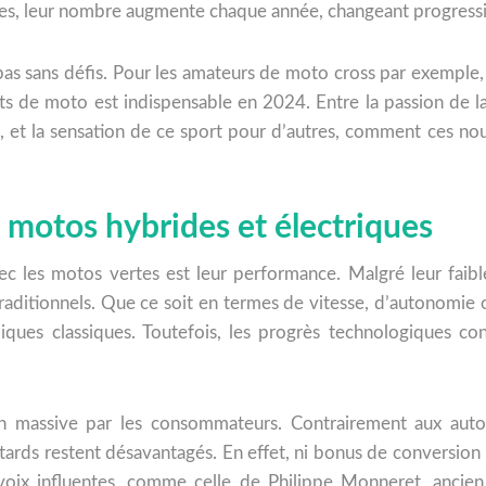
utes, leur nombre augmente chaque année, changeant progress
pas sans défis. Pour les amateurs de moto cross par exemple, 
ts de moto est indispensable en 2024. Entre la passion de l
, et la sensation de ce sport pour d’autres, comment ces nou
 motos hybrides et électriques
 les motos vertes est leur performance. Malgré leur faibl
ditionnels. Que ce soit en termes de vitesse, d’autonomie o
ues classiques. Toutefois, les progrès technologiques cons
ion massive par les consommateurs. Contrairement aux aut
otards restent désavantagés. En effet, ni bonus de conversion 
voix influentes, comme celle de Philippe Monneret, ancie