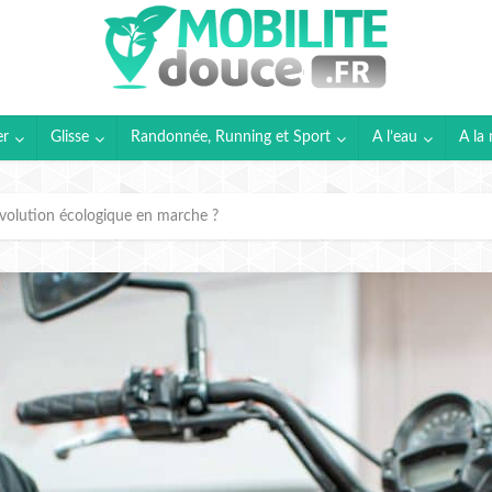
er
Glisse
Randonnée, Running et Sport
A l’eau
A la 
volution écologique en marche ?