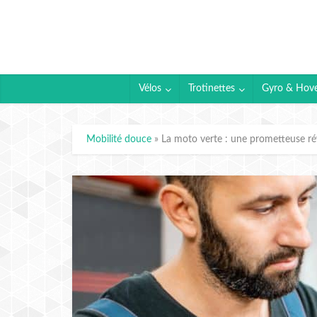
Vélos
Trotinettes
Gyro & Hov
Mobilité douce
»
La moto verte : une prometteuse ré