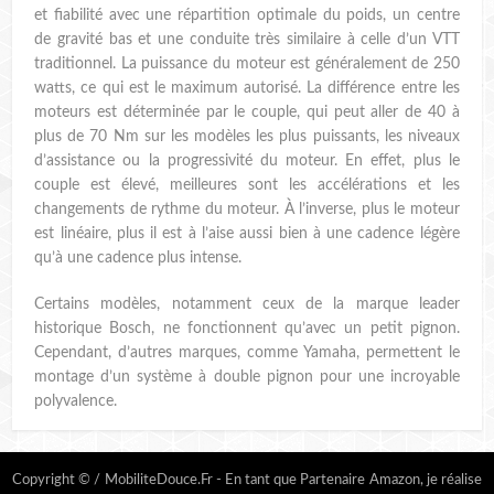
et fiabilité avec une répartition optimale du poids, un centre
de gravité bas et une conduite très similaire à celle d’un VTT
traditionnel. La puissance du moteur est généralement de 250
watts, ce qui est le maximum autorisé. La différence entre les
moteurs est déterminée par le couple, qui peut aller de 40 à
plus de 70 Nm sur les modèles les plus puissants, les niveaux
d’assistance ou la progressivité du moteur. En effet, plus le
couple est élevé, meilleures sont les accélérations et les
changements de rythme du moteur. À l’inverse, plus le moteur
est linéaire, plus il est à l’aise aussi bien à une cadence légère
qu’à une cadence plus intense.
Certains modèles, notamment ceux de la marque leader
historique Bosch, ne fonctionnent qu’avec un petit pignon.
Cependant, d’autres marques, comme Yamaha, permettent le
montage d’un système à double pignon pour une incroyable
polyvalence.
Copyright © / MobiliteDouce.Fr - En tant que Partenaire Amazon, je réalise