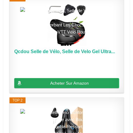
Qcdou Selle de Vélo, Selle de Velo Gel Ultra...
Acheter Sur Amazon
TOP 2