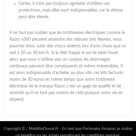
Certes, il n’est pas toujours agréable d’utiliser ces
protections, mais elles sont indispensables, car la vitesse
peut être élevée.
Il ne faut pas oublier que les trottinettes électriques comme la
Razor e300 peuvent atteindre des vitesses très élevées, vous
pourriez donc subir des chocs violents lors d’une chute que ce
soit à 20 ou 30 km/h. Si la tête frappe le sol de plein fouet
alors que vous n’utilisez pas un casque, les dommages
cérébraux peuvent être conséquents et même irréversibles. Il
est alors indispensable d’acheter au plus vite ces kits facturés
moins de 30 euros en même temps que votre trottinette
électrique de la marque Razor, c’est un gage de qualité et de
sérénité qu’il ne faut pas mettre de côté puisque votre vie en
dépend.
Copyright © / MobiliteDouce.Fr - En tant que Partenaire Amazon, je réalise
un bénéfice sur les achats remplissant les conditions requises.