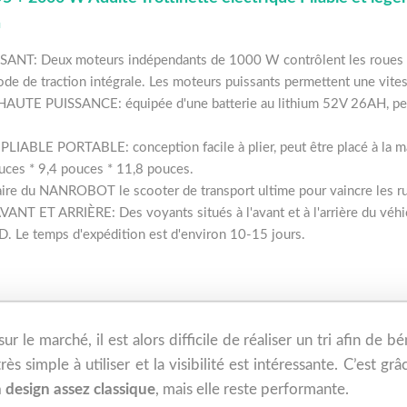
h
T: Deux moteurs indépendants de 1000 W contrôlent les roues ava
e de traction intégrale. Les moteurs puissants permettent une vite
UTE PUISSANCE: équipée d'une batterie au lithium 52V 26AH, peut
ABLE PORTABLE: conception facile à plier, peut être placé à la mai
uces * 9,4 pouces * 11,8 pouces.
ire du NANROBOT le scooter de transport ultime pour vaincre les rue
T ET ARRIÈRE: Des voyants situés à l'avant et à l'arrière du véhicu
D. Le temps d'expédition est d'environ 10-15 jours.
le marché, il est alors difficile de réaliser un tri afin de 
s simple à utiliser et la visibilité est intéressante. C’est g
 design assez classique
, mais elle reste performante.