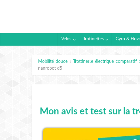
Vélos
Trotinettes
Gyro & Hov
Mobilité douce
»
Trottinette électrique comparatif 
nanrobot d5
Mon avis et test sur la t