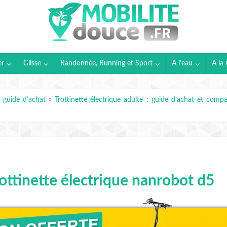
er
Glisse
Randonnée, Running et Sport
A l’eau
A la 
: guide d’achat
»
Trottinette électrique adulte : guide d’achat et compa
rottinette électrique nanrobot d5