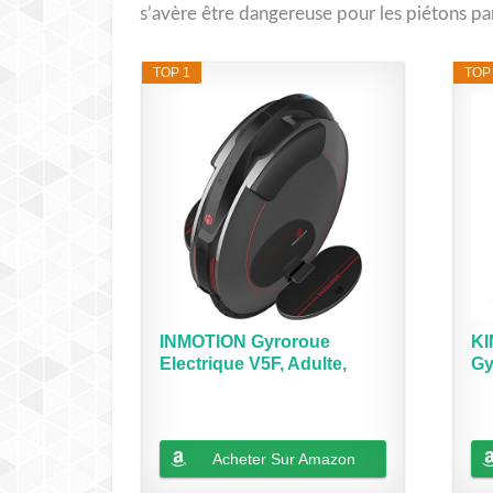
s’avère être dangereuse pour les piétons pa
TOP 1
TOP
INMOTION Gyroroue
KI
Electrique V5F, Adulte,
Gy
Noir,...
30
Acheter Sur Amazon