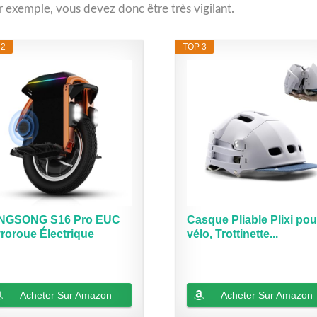
r exemple, vous devez donc être très vigilant.
 2
TOP 3
NGSONG S16 Pro EUC
Casque Pliable Plixi pou
roroue Électrique
vélo, Trottinette...
00W,...
Acheter Sur Amazon
Acheter Sur Amazon