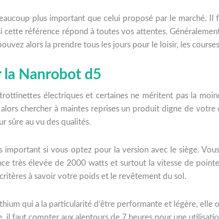
st beaucoup plus important que celui proposé par le marché. I
si cette référence répond à toutes vos attentes. Généralement
vez alors la prendre tous les jours pour le loisir, les courses,
 la Nanrobot d5
rottinettes électriques et certaines ne méritent pas la moindr
 alors chercher à maintes reprises un produit digne de votre 
r sûre au vu des qualités.
lus important si vous optez pour la version avec le siège. 
nce très élevée de 2000 watts et surtout la vitesse de point
itères à savoir votre poids et le revêtement du sol.
hium qui a la particularité d’être performante et légère, elle o
 il faut compter aux alentours de 7 heures pour une utilisati