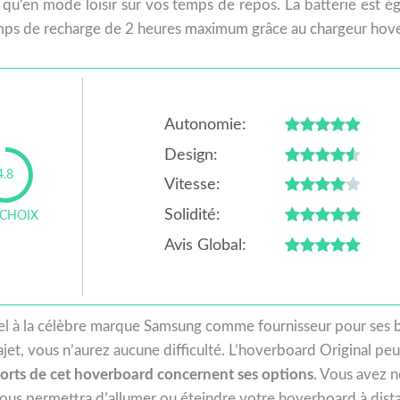
n qu’en mode loisir sur vos temps de repos. La batterie est 
ps de recharge de 2 heures maximum grâce au chargeur hov
Autonomie:
Design:
4.8
Vitesse:
Solidité:
 CHOIX
Avis Global:
l à la célèbre marque Samsung comme fournisseur pour ses bat
ajet, vous n’aurez aucune difficulté. L’hoverboard Original p
 forts de cet hoverboard concernent ses options
. Vous avez n
us permettra d’allumer ou éteindre votre hoverboard à dista