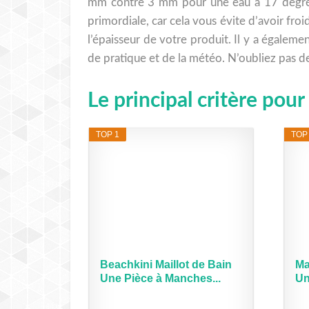
mm contre 3 mm pour une eau à 17 degrés,
primordiale, car cela vous évite d’avoir froi
l’épaisseur de votre produit. Il y a égaleme
de pratique et de la météo. N’oubliez pas de
Le principal critère po
TOP 1
TOP
Beachkini Maillot de Bain
Ma
Une Pièce à Manches...
Un
Ma