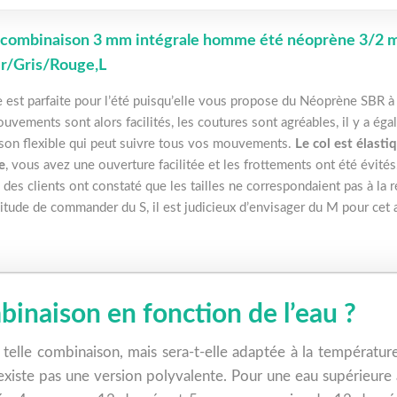
 combinaison 3 mm intégrale homme été néoprène 3/2 mm
r/Gris/Rouge,L
le est parfaite pour l’été puisqu’elle vous propose du Néoprène SBR
ouvements sont alors facilités, les coutures sont agréables, il y a ég
son flexible qui peut suivre tous vos mouvements.
Le col est élasti
e
, vous avez une ouverture facilitée et les frottements ont été évités
 des clients ont constaté que les tailles ne correspondaient pas à la ré
itude de commander du S, il est judicieux d’envisager du M pour cet 
inaison en fonction de l’eau ?
telle combinaison, mais sera-t-elle adaptée à la température
n’existe pas une version polyvalente. Pour une eau supérieur